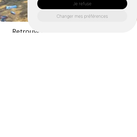
Je refuse
Changer mes préférences
Retrouvez nous également ici :
Raccordement tout à l'égout noyal
châtillon sur seiche
Raccordement tout à l'égout rennes
Raccordement tout à l'égout pont péan
Raccordement tout à l'égout bourgbarré
Raccordement tout à l'égout orgères
Raccordement tout à l'égout bruz
Raccordement tout à l'égout goven
Raccordement tout à l'égout saint jacques
de la lande