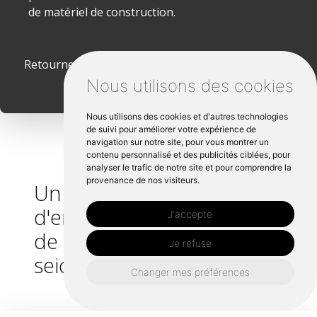
de matériel de construction.
Retourner vers besserve-tp-terrassement.fr
Nous utilisons des cookies
Nous utilisons des cookies et d'autres technologies
de suivi pour améliorer votre expérience de
navigation sur notre site, pour vous montrer un
contenu personnalisé et des publicités ciblées, pour
analyser le trafic de notre site et pour comprendre la
provenance de nos visiteurs.
Un besoin en Location
d'engins de chantier près
J'accepte
de Noyal châtillon sur
Je refuse
seiche ?
Changer mes préférences